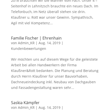
2018 brauchten wir die Männer vom Fach. Unser 4 –
Seitenhof in Lehnitzsch brauchte ein neues Dach. Im
Telefonbuch, im Netz überall stehen sie drin.
Klaußner u. Rott war unser Gewinn. Sympathisch,
Agil mit viel Kompetenz...
Familie Fischer | Ehrenhain
von
Admin_KR
|
Aug. 14, 2019
|
Kundenbewertungen
Wir möchten uns auf diesem Wege für die geleistete
Arbeit bei allen Handwerkern der Firma
Klaußner&Rott bedanken. Die Planung und Beratung
durch Herrn Klaußner für unser Bauvorhaben,
Dachneueindeckung inkl. Neubau von Dachgauben
und Fassadengestaltung waren sehr...
Saskia Kämpfer
von
Admin_KR
|
Aug. 14, 2019
|