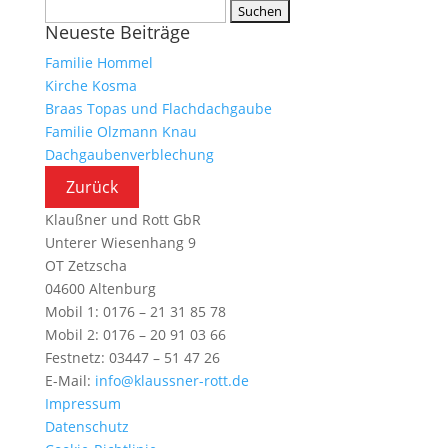
Suchen
Neueste Beiträge
nach:
Familie Hommel
Kirche Kosma
Braas Topas und Flachdachgaube
Familie Olzmann Knau
Dachgaubenverblechung
Klaußner und Rott GbR
Unterer Wiesenhang 9
OT Zetzscha
04600 Altenburg
Mobil 1: 0176 – 21 31 85 78
Mobil 2: 0176 – 20 91 03 66
Festnetz: 03447 – 51 47 26
E-Mail:
info@klaussner-rott.de
Impressum
Datenschutz