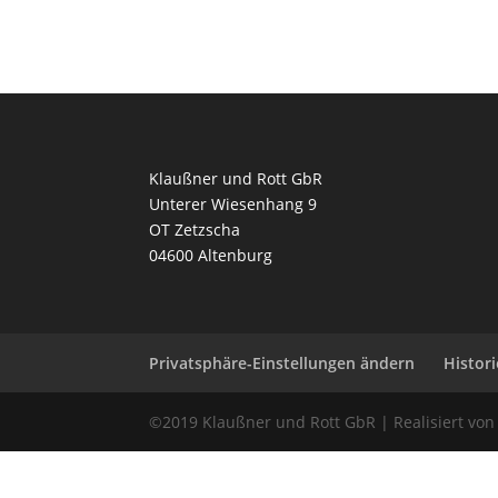
Klaußner und Rott GbR
Unterer Wiesenhang 9
OT Zetzscha
04600 Altenburg
Privatsphäre-Einstellungen ändern
Histor
©2019 Klaußner und Rott GbR | Realisiert vo