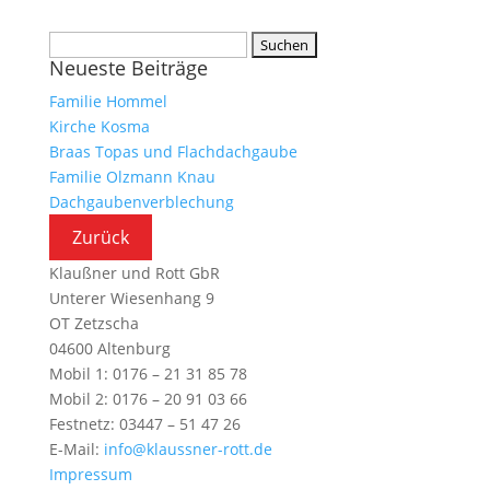
Suchen
Neueste Beiträge
nach:
Familie Hommel
Kirche Kosma
Braas Topas und Flachdachgaube
Familie Olzmann Knau
Dachgaubenverblechung
Klaußner und Rott GbR
Unterer Wiesenhang 9
OT Zetzscha
04600 Altenburg
Mobil 1: 0176 – 21 31 85 78
Mobil 2: 0176 – 20 91 03 66
Festnetz: 03447 – 51 47 26
E-Mail:
info@klaussner-rott.de
Impressum