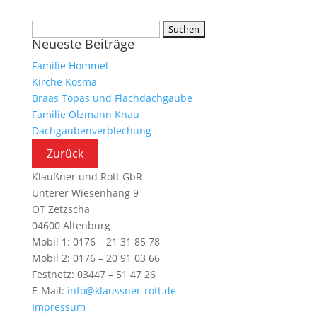
Suchen
Neueste Beiträge
nach:
Familie Hommel
Kirche Kosma
Braas Topas und Flachdachgaube
Familie Olzmann Knau
Dachgaubenverblechung
Klaußner und Rott GbR
Unterer Wiesenhang 9
OT Zetzscha
04600 Altenburg
Mobil 1: 0176 – 21 31 85 78
Mobil 2: 0176 – 20 91 03 66
Festnetz: 03447 – 51 47 26
E-Mail:
info@klaussner-rott.de
Impressum